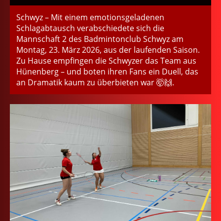
Schwyz – Mit einem emotionsgeladenen
Schlagabtausch verabschiedete sich die
Mannschaft 2 des Badmintonclub Schwyz am
Montag, 23. März 2026, aus der laufenden Saison.
Zu Hause empfingen die Schwyzer das Team aus
Hünenberg – und boten ihren Fans ein Duell, das
an Dramatik kaum zu überbieten war 🤯🙌.