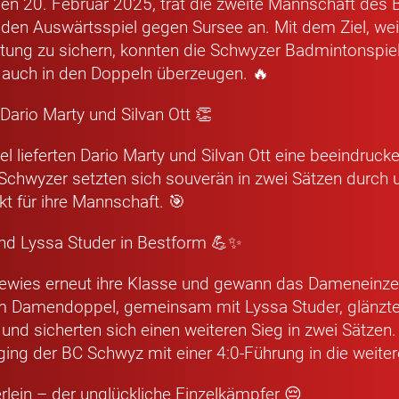
en 20. Februar 2025, trat die zweite Mannschaft des
en Auswärtsspiel gegen Sursee an. Mit dem Ziel, weit
ung zu sichern, konnten die Schwyzer Badmintonspiel
s auch in den Doppeln überzeugen. 🔥
Dario Marty und Silvan Ott 👏
l lieferten Dario Marty und Silvan Ott eine beeindruck
 Schwyzer setzten sich souverän in zwei Sätzen durch 
t für ihre Mannschaft. 🎯
und Lyssa Studer in Bestform 💪✨
bewies erneut ihre Klasse und gewann das Dameneinzel 
m Damendoppel, gemeinsam mit Lyssa Studer, glänzte
nd sicherten sich einen weiteren Sieg in zwei Sätzen.
ing der BC Schwyz mit einer 4:0-Führung in die weiter
lein – der unglückliche Einzelkämpfer 😔