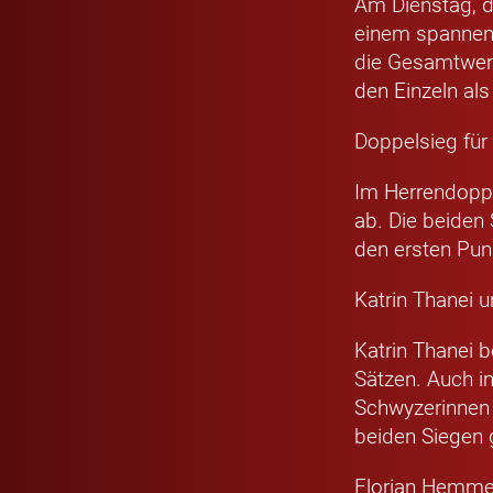
Am Dienstag, d
einem spannend
die Gesamtwert
den Einzeln al
Doppelsieg für 
Im Herrendoppe
ab. Die beiden
den ersten Punk
Katrin Thanei 
Katrin Thanei 
Sätzen. Auch i
Schwyzerinnen u
beiden Siegen g
Florian Hemmer