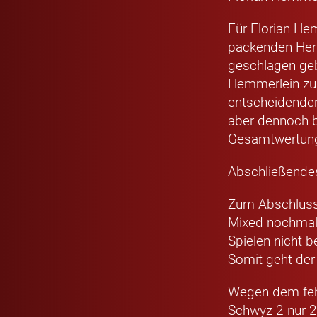
Für Florian He
packenden Herr
geschlagen geb
Hemmerlein zur
entscheidenden 
aber dennoch bi
Gesamtwertung
Abschließendes
Zum Abschluss
Mixed nochmals
Spielen nicht 
Somit geht der
Wegen dem fehl
Schwyz 2 nur 2