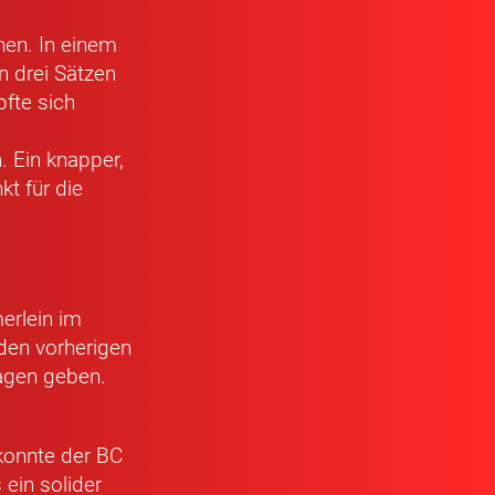
nen. In einem
n drei Sätzen
fte sich
m
. Ein knapper,
kt für die
erlein im
den vorherigen
lagen geben.
konnte der BC
ein solider