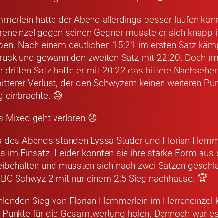
mmerlein hätte der Abend allerdings besser laufen kön
eneinzel gegen seinen Gegner musste er sich knapp i
en. Nach einem deutlichen 15:21 im ersten Satz kämp
ück und gewann den zweiten Satz mit 22:20. Doch i
dritten Satz hatte er mit 20:22 das bittere Nachsehen
tterer Verlust, der den Schwyzern keinen weiteren Pun
 einbrachte. 😓
 Mixed geht verloren 😞
 des Abends standen Lyssa Studer und Florian Hemm
 im Einsatz. Leider konnten sie ihre starke Form aus 
beibehalten und mussten sich nach zwei Sätzen gesch
 BC Schwyz 2 mit nur einem 2:5 Sieg nachhause. 🏆
enden Sieg von Florian Hemmerlein im Herreneinzel 
 Punkte für die Gesamtwertung holen. Dennoch war es 